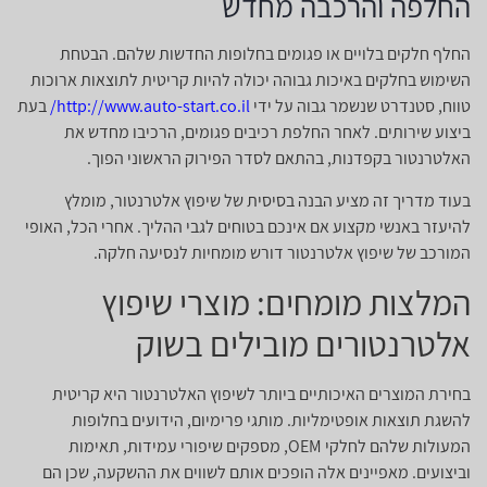
החלפה והרכבה מחדש
החלף חלקים בלויים או פגומים בחלופות החדשות שלהם. הבטחת
השימוש בחלקים באיכות גבוהה יכולה להיות קריטית לתוצאות ארוכות
טווח, סטנדרט שנשמר גבוה על ידי
http://www.auto-start.co.il/
בעת
ביצוע שירותים. לאחר החלפת רכיבים פגומים, הרכיבו מחדש את
האלטרנטור בקפדנות, בהתאם לסדר הפירוק הראשוני הפוך.
בעוד מדריך זה מציע הבנה בסיסית של שיפוץ אלטרנטור, מומלץ
להיעזר באנשי מקצוע אם אינכם בטוחים לגבי ההליך. אחרי הכל, האופי
המורכב של שיפוץ אלטרנטור דורש מומחיות לנסיעה חלקה.
המלצות מומחים: מוצרי שיפוץ
אלטרנטורים מובילים בשוק
בחירת המוצרים האיכותיים ביותר לשיפוץ האלטרנטור היא קריטית
להשגת תוצאות אופטימליות. מותגי פרימיום, הידועים בחלופות
המעולות שלהם לחלקי OEM, מספקים שיפורי עמידות, תאימות
וביצועים. מאפיינים אלה הופכים אותם לשווים את ההשקעה, שכן הם