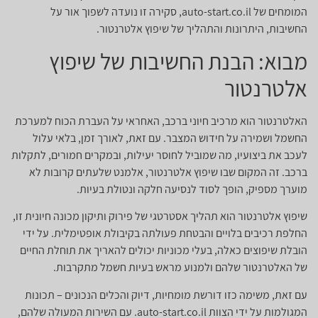
המומחים של auto-start.co.il, סקירה זו נועדה לשפוך אור על
החשיבות, היתרונות והתהליך של שיפוץ אלטרנטור.
מבוא: הבנת החשיבות של שיפוץ
אלטרנטור
האלטרנטור הוא מרכיב חיוני ברכב, האחראי על העברת הכוח למערכת
החשמל ושמירה על חידוש המצבר. עם זאת, לאורך זמן, בלאי עלול
לעכב את ביצועיו, מה שמוביל לחוסר יעילות, ובמקרים חמורים, לתקלות
ברכב. זה המקום שבו שיפוץ אלטרנטור, אלמנט שלעתים קרובות לא
מוערך מספיק, הופך לסוד לנסיעה חלקה ונטולת בעיות.
שיפוץ אלטרנטור הוא תהליך אסטרטגי של פירוק ותיקון מכונה חיונית זו,
החלפת רכיבים בלויים והבטחת פעולתה בקיבולת אופטימלית. על ידי
הובלת שיפוצים כאלה, בעלי מכוניות יכולים להאריך את תוחלת החיים
של האלטרנטור שלהם ולמנוע מראש בעיות חשמל מתקרבות.
עם זאת, משימה כזו דורשת מומחיות, דיוק והכלים הנכונים – תכונות
המגולמות על ידי הצוות auto-start.co.il. עם השירות המעולה שלהם,