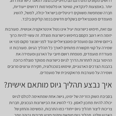
דרושים מקוונים התגלו גם הם כחיוניים בהגעה למאגר כישרונות רחב
יותר. באמצעות לינקדאין, טוויטר או פלטפורמות דרושים ייעודיות,
חברה שמחפשת משווקים דיגיטליים בישראל יכולה, למשל, להשיג
מועמדים פוטנציאליים בשקלים חדשים בכמה קליקים בלבד.
עם זאת, חיפוש כישרונות יעיל אינו נטול אינטראקציה אנושית. מעורבות
יזומה היא רוטב הקסם בחיפוש כישרונות מוצלח. זה עשוי להיות כרוך
בייזום שיחה עם מועמדים פוטנציאליים עוד לפני שנוצר מקום פנוי או
שמירה על קווי תקשורת פתוחים לאורך כל תהליך הגיוס. מעורבות זו
מעודדת מועמדים, מטפחת רושם חיובי על הארגון ומעמידה את
ההימור גבוה לתחרות.הדרך לגיוס כישרונות ממוקד מוצלח כרוכה
בהבנת הצרכים הארגוניים, שימוש בטכנולוגיה, חקירת ערוצים מרובים
ושמירה על מעורבות פרואקטיבית של מועמדים.
איך נבצע תהליך גיוס מותאם אישית?
בסביבת השוק הזריזה של ימינו, גישה אחת שמתאימה לכולם לגיוס
יכולה להיות מתכון לאסון. כדי להשיג את הכישרונות הנכונים, חברות
צריכות ליצור תהליך גיוס ייחודי כמו התרבות, המשימה והחזון של
הארגון שלהן. תהליך גיוס מותאם ומקיף מציע סבירות גבוהה יותר