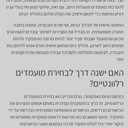
חברי צוות או אפילו לקוחות יכול להציע נקודות מבט מגוונות, המובילות
להערכות מועמדים מעוגלות היטב. עם זאת, שיתוף מגוון של בעלי עניין
דורש גמישות כדי לתאם ולשלב את הקלט שלהם בתהליך הגיוס.
התאמה אישית של תהליך הגיוס, אף שהיא תובענית, טומנת בחובה
תמורה משמעותית. זה מגדיל את הסבירות לשימור עובדים לטווח ארוך
מכיוון שהמועמד שנבחר סביר יותר להיות מרוצה מהתפקיד ולהיות
מתאים היטב לארגון. תהליך גיוס מותאם אישית תורם אפוא לחיזוק כוח
העבודה, לצמצום התחלופה ולסביבת עבודה מגובשת ופרודוקטיבית
יותר
האם ישנה דרך לבחירת מועמדים
רלוונטיים?
בתחום הגיוס האפקטיבי, גורם מכריע הוא בחירת המועמדים
הרלוונטיים. זה כרוך בהתמקדות קפדנית באותם אנשים המציגים את
הכישורים הנדרשים, הכישורים והמומחיות הספציפית הנדרשת על ידי
התפקיד. מינוף משאבים כמו מודעות דרושים ממוקדות ואסטרטגיות
מיקור ישיר יכול למלא תפקיד מרכזי בצמצום מאגר הכישרונות