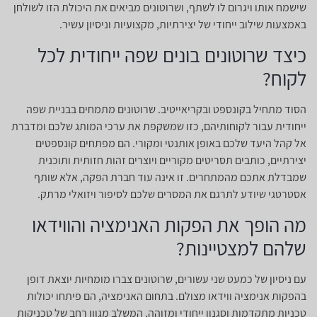
שישמח אותו ויגרום לו לשתף, ושרוטונים מביאים את היכולת הזו לשולחן
באמצעות שילוב ייחודי של יצירתיות, מקצועיות וניסיון עשיר.
כיצד שרוטונים בונים שפה ייחודית לכל
לקוח?
הסוד מתחיל בקונספט ובקריאייטיב. שרוטונים מתמחים בבניית שפה
ייחודית עבור לקוחותיהם, כזו שמשקפת את ערכי המותג שלכם ומדברת
אל קהל היעד שלכם באופן אותנטי ומקורי. הם מפתחים קונספטים
יצירתיים, כותבים תסריטים מקוריים ויוצרים זהות חזותית ותוכנית
שמבדלת אתכם מהמתחרים. זו אינה עוד חברת הפקה, אלא שותף
אסטרטגי שיודע לתרגם את המסרים שלכם לסיפור ויזואלי מרתק.
מה הופך את הפקות האנימציה והווידאו
שלהם למצטיינות?
עם ניסיון של כמעט שני עשורים, שרוטונים צברו מומחיות יוצאת דופן
בהפקות אנימציה ווידאו מצולם. בתחום האנימציה, הם פיתחו יכולות
טכניות מתקדמות וסגנון ייחודי ומזוהה, המשלב מגוון רחב של טכניקות