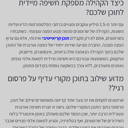
כיצד הקהילה מספקת חשיפה מיידית
לתוכן שלכם?
עם יותר מ-1.5 מיליון עוקבים ומנויים ברחבי הפלטפורמות הדיגיטליות
השונות, הקהילה של שרוטונים מהווה מנוע הפצה עוצמתי. כשתבחרו
בשרוטונים, אתם לא רק מקבלים
תוכן קריאייטיבי
ואיכותי, אלא גם ערוץ
הפצה מובנה. החברה מציעה שירות ייחודי של הפצה אורגנית של התוכן
שלכם בתוך הקהילה הנאמנה שלה ביוטיוב, אינסטגרם, פייסבוק
וטיקטוק. המשמעות עבורכם היא חשיפה מיידית למאות אלפי צופים
נאמנים ומעורבים, ללא צורך בהשקעה נוספת בקידום ממומן.
מדוע שילוב בתוכן מקורי עדיף על פרסום
רגיל?
שרוטונים לוקחים את זה צעד אחד קדימה ומאפשרים שילוב של תוכן
פרסומי בתוך התוכן המקורי שלהם. גישה זו יוצרת חשיפה אורגנית
ונטורלית הרבה יותר, שכן המסר שלכם משתלב באופן אינטגרלי בלוח
השידורים של שרוטונים, ואף בטלוויזיה, ומגיע למאות אלפי מנויים שכבר
מכירים ואוהבים את התוכן שלהם. הבנה עמוקה של הקהל הישראלי