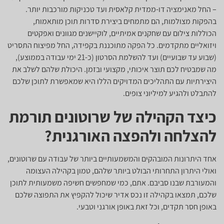
– החל מאנימציה דו-ממדית קלאסית ועד טכניקות מורכבות יותר.
בהפקות מצולמות, הם מתמחים ביצירת סדרות תוכן מותאמות,
הכוללות צילום עם שחקנים אמיתיים, לוקיישנים מגוונים ואפקטים
ויזואליים מתקדמים. כל הפקה מתוכננת בקפידה, החל מפיצוח התסריט
(שבוע עד שבועיים) ועד להשלמת הסרטון (כ-21 ימי עבודה בממוצע),
מה שמבטיח לכם תוצר איכותי, מקצועי ובזמן. היכולת שלהם לשלב את
היצירתיות עם התהליכים המדויקים הללו היא שמאפשרת לתוכן שלכם
להתבלט ולהגיע למיליוני צופים.
כיצד הקהילה של שרוטונים תורמת
להצלחה ולהפצה האורגנית?
אחד היתרונות המובהקים והמשמעותיים ביותר של עבודה עם שרוטונים,
ואולי היתרון התחרותי הבולט ביותר שלהם, טמון בקהילה העצומה
והמעורבת שבנו סביבם. אתם, כמי שמחפשים חשיפה משמעותית לתוכן
שלכם, תמצאו בקהילה זו נכס אדיר שיכול להקפיץ את התפוצה שלכם
באופן חסר תקדים, וכל זאת באופן אורגני וטבעי.