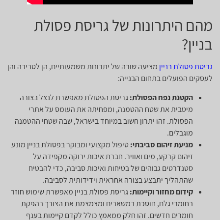
מהם היתרונות של גריסת פסולת
בניין?
גריסת פסולת בניין
מציעה שורה של יתרונות משמעותיים, הן לסביבה והן
לעסקים הפועלים בתחום הבנייה:
הקטנת נפח הפסולת:
גריסת הפסולת מאפשרת לנצל בצורה
מיטבית את שטח ההטמנה, ומפחיתה את העומס על אתרי
הפסולת. זהו יתרון חשוב במיוחד בישראל, שבה שטחי ההטמנה
מוגבלים.
מניעת זיהום סביבתי:
טיפול מקצועי ומבוקר בפסולת בניין מונע
זיהום קרקע, מים ואוויר. חברת איכות ירוקה מקפידה על
סטנדרטים גבוהים של בטיחות ואיכות סביבה, כדי להבטיח
שהתהליך יתבצע בצורה אחראית וידידותית לסביבה.
קידום מחזור וקיימות:
גריסת פסולת בניין מאפשרת שימוש חוזר
בחומרי גלם, חוסכת במשאבים ומצמצמת את הצורך בהפקת
חומרים חדשים. זהו חלק ממאמץ כולל לקדם קיימות בענף