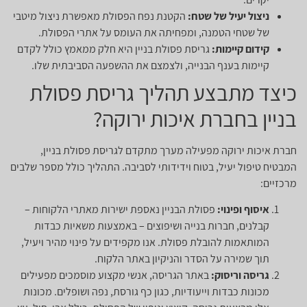
ניצול יעיל של שטח:
הקטנת נפח הפסולת מאפשרת ניצול מיטבי
של שטחי הטמנה, ומפחיתה את העומס על אתרי הפסולת.
קידום קיימות:
גריסת פסולת בניין היא חלק ממאמץ כולל לקדם
קיימות בענף הבנייה, ולצמצם את ההשפעה הסביבתית שלו.
כיצד מתבצע תהליך גריסת פסולת
בניין בחברת איכות ירוקה?
חברת איכות ירוקה מפעילה מערך מתקדם לגריסת פסולת בניין,
המבטיח טיפול יעיל, בטוח וידידותי לסביבה. התהליך כולל מספר שלבים
מרכזיים:
איסוף ופינוי:
פסולת הבניין נאספת ישירות מאתרי הלקוחות –
קבלנים, חברות בנייה ושיפוצים – באמצעות משאיות כבדות
המותאמות להובלת פסולת. אנו מקפידים על פינוי מהיר ויעיל,
תוך שמירה על הסדר והניקיון באתר הלקוח.
גריסה וריסוק:
באתר הגריסה, אנשי מקצוע מוסמכים מפעילים
מכונות כבדות וייעודיות, כגון כף גורסת, נפה ושופלים. מכונות