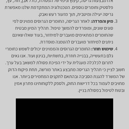
אלו מבצעות גריסה, קיצוץ וניפוי של הפסולת, כולל אבן, חול, עץ,
פלסטיק וחומרים נוספים. הטכנולוגיה המתקדמת שלנו מאפשרת
גריסה יעילה ומיטבית, תוך מזעור רעש ואבק.
מיון והפרדה:
לאחר הגריסה, החומרים הגרוסים ממוינים לפי
סוגים שונים, ומופרדים להמשך טיפול. תהליך המיון מבטיח
שהחומרים המתאימים מועברים למיחזור, בעוד שאלו שאינם
ניתנים למיחזור מועברים להטמנה מוסדרת.
שימוש חוזר:
החומרים הגרוסים והממוינים יכולים לשמש כחומרי
גלם בתעשייה, בבנייה חוזרת, בתשתיות, בגינון ועוד. אנו גאים
לתרום לכלכלה מעגלית על ידי הפיכת פסולת למשאב בעל ערך.
חשוב לציין כי תהליך הגריסה מתבצע באתר מורשה, תחת פיקוח הדוק
של המשרד להגנת הסביבה ובהתאם לתקנים המחמירים ביותר. אנו
מחויבים לעמוד בכל דרישות החוק, ולספק ללקוחותינו פתרון אמין
ובטוח לטיפול בפסולת בניין.