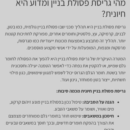
מהי גריסת פסולת בניין ומדוע היא
חיונית?
גריסת פסולת בניין היא תהליך מכני שבו פסולת בניין גולמית, כמו בטון,
לבנים, קרמיקה, עץ, פלסטיק וחומרים אחרים, מפורקת לחתיכות קטנות
יותר. תהליך זה מתבצע באמצעות מכונות ייעודיות כמו מגרסות,
מרסקות ומנפות, המופעלות על ידי אנשי מקצוע מוסמכים.
המטרה העיקרית של גריסת פסולת בניין היא להפוך את הפסולת לחומר
גלם שמיש, או להקטין את נפחה כדי לאפשר הטמנה יעילה וחסכונית
יותר בשטח. חומר הגלם הגרוס יכול לשמש למגוון שימושים, כגון מילוי
תשתיות, ייצור בטון ממוחזר, גינון ועוד.
גריסת פסולת בניין חיונית מכמה סיבות:
הגנה על הסביבה:
טיפול נכון בפסולת בניין מונע זיהום קרקע,
מים ואוויר, ושומר על משאבי הטבע.
חיסכון במשאבים:
שימוש חוזר בחומרי גלם ממוחזרים מצמצם
את הצורך בהפקת חומרים חדשים, ובכך חוסך במשאבים טבעיים
יקרים.